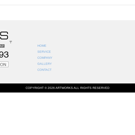
〒
HOME
AP
SERVICE
COMPANY
GALLERY
CONTACT
COPYRIGHT ©
2026 ARTWORKS ALL RIGHTS RESERVED